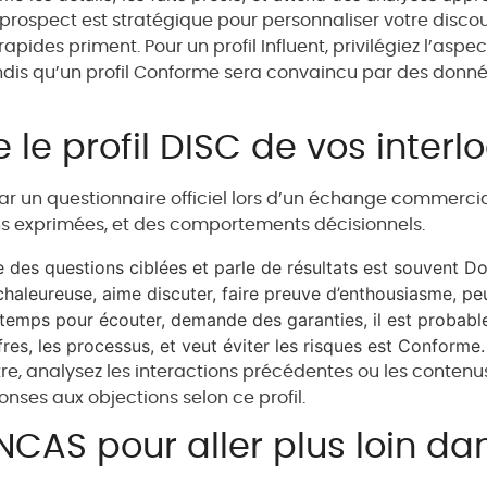
e prospect est stratégique pour personnaliser votre discou
 rapides priment. Pour un profil Influent, privilégiez l’aspe
andis qu’un profil Conforme sera convaincu par des donné
e profil DISC de vos interl
par un questionnaire officiel lors d’un échange commercia
ns exprimées, et des comportements décisionnels.
se des questions ciblées et parle de résultats est souvent D
leureuse, aime discuter, faire preuve d’enthousiasme, peut
u temps pour écouter, demande des garanties, il est probabl
res, les processus, et veut éviter les risques est Conforme.
, analysez les interactions précédentes ou les contenus pu
onses aux objections selon ce profil.
CAS pour aller plus loin da